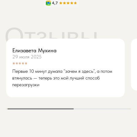
О компании
О нас
Елизавета Мухина
Направления
29 июля 2025
Филиалы
Работа у нас
Первые 10 минут думала “зачем я здесь”, а потом
Отзывы
втянулась — теперь это мой лучший способ
перезагрузки
Телефон
+7 (812) 332-35-20
Пн-Пт: 10:00 - 21:00
Сб-Вс: 10:00 - 18:00
Вопросы и