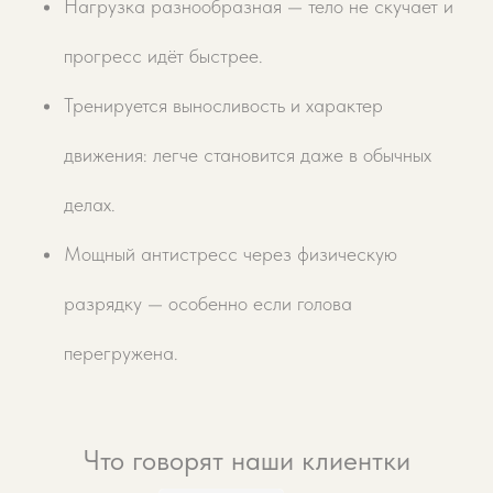
Нагрузка разнообразная — тело не скучает и
подскажем расписание и как подготовиться
к первой круговой.
прогресс идёт быстрее.
Записаться на пробное
Тренируется выносливость и характер
движения: легче становится даже в обычных
делах.
Мощный антистресс через физическую
разрядку — особенно если голова
перегружена.