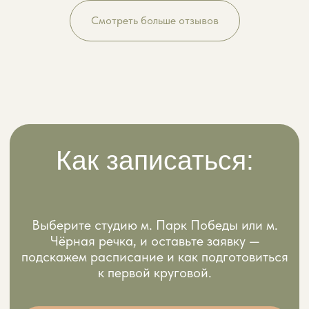
сотрудничество
Смотреть больше отзывов
vnimateln0@yandex.ru
Социальные сети
Оферта
Оферта с 15.12.25
Оферта с 01.03.26
© 2025 ООО "Внимательно" «Женская
фитнес студия Внимательно — бережные
тренировки | СПб»