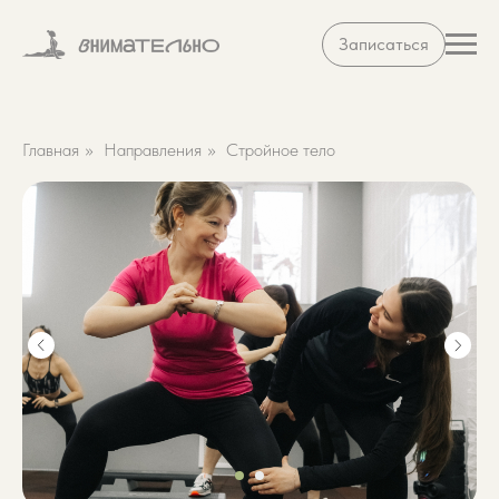
Записаться
Главная
»
Направления
»
Стройное тело