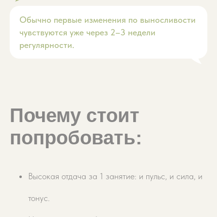
Обычно первые изменения по выносливости
чувствуются уже через 2–3 недели
регулярности.
Почему стоит
попробовать:
Как записаться:
Высокая отдача за 1 занятие: и пульс, и сила, и
тонус.
Выберите студию м. Парк Победы или м.
Чёрная речка, и оставьте заявку —